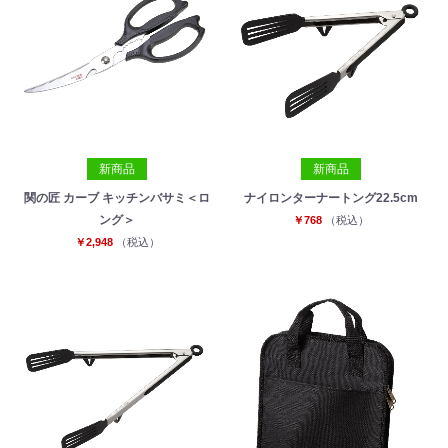
新商品
新商品
関の匠 カーブ キッチンバサミ＜ロ
ナイロンターナートング22.5cm
ング＞
￥768
（税込）
￥2,948
（税込）
お買い物を続ける
カートへ進む