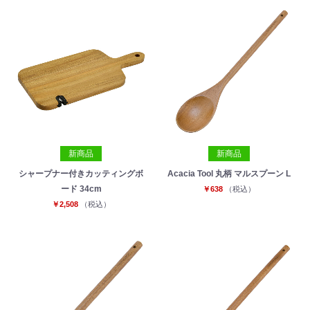
新商品
新商品
シャープナー付きカッティングボ
Acacia Tool 丸柄 マルスプーン L
ード 34cm
￥638
（税込）
￥2,508
（税込）