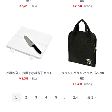
型）
徳）
￥2,728
（税込）
￥2,728
（税込）
小物が入る 抗菌まな板包丁セット
ラウンドグリル バッグ 〈20cm
用〉
￥3,058
（税込）
￥1,430
（税込）
1
2
3
4
5
...
次へ
最後へ