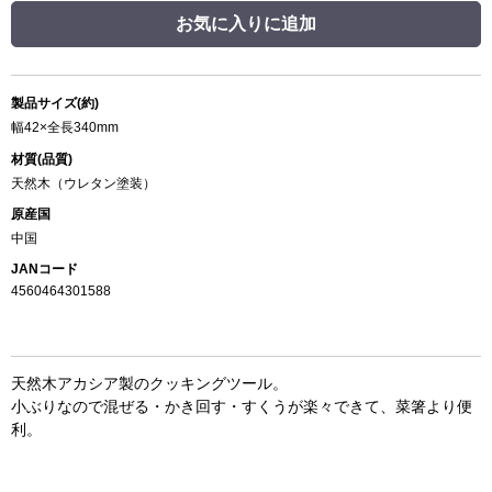
お気に入りに追加
製品サイズ(約)
幅42×全長340mm
材質(品質)
天然木（ウレタン塗装）
原産国
中国
JANコード
4560464301588
天然木アカシア製のクッキングツール。
小ぶりなので混ぜる・かき回す・すくうが楽々できて、菜箸より便
利。