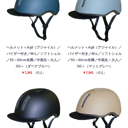
ヘルメット＜Agil（アジャイル）／
ヘルメット＜Agil（アジャイル）／
バイザー付き／M-L／ソフトシェル
バイザー付き／M-L／ソフトシェル
／55～60cm未満／中高生～大人／
／55～60cm未満／中高生～大人／
SG＞（ダークブルー）
SG＞（マットグレー）
￥7,341
（税込）
￥7,341
（税込）