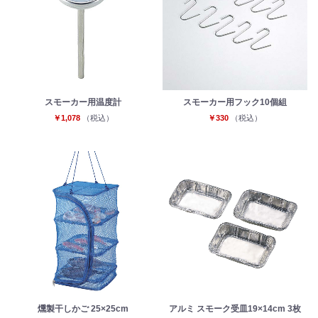
スモーカー用温度計
スモーカー用フック10個組
￥1,078
（税込）
￥330
（税込）
燻製干しかご 25×25cm
アルミ スモーク受皿19×14cm 3枚