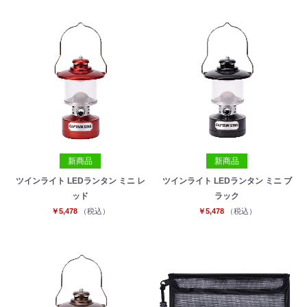
新商品
新商品
ツインライト LEDランタン ミニ レ
ツインライト LEDランタン ミニ ブ
ッド
ラック
お買い物を続ける
カートへ進む
￥5,478
（税込）
￥5,478
（税込）