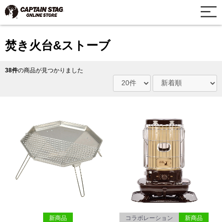
焚き火台&ストーブ
38件
の商品が見つかりました
新商品
コラボレーション
新商品