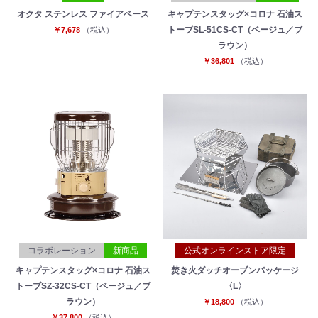
オクタ ステンレス ファイアベース
キャプテンスタッグ×コロナ 石油ス
トーブSL-51CS-CT（ベージュ／ブ
￥7,678
（税込）
ラウン）
￥36,801
（税込）
コラボレーション
新商品
公式オンラインストア限定
キャプテンスタッグ×コロナ 石油ス
焚き火ダッチオーブンパッケージ
トーブSZ-32CS-CT（ベージュ／ブ
〈L〉
ラウン）
￥18,800
（税込）
￥37,800
（税込）