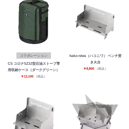
コラボレーション
hako‐niwa（ハコニワ） ベンチ焚
き火台
CS コロナSZ32型石油ストーブ専
￥8,800
（税込）
用収納ケース（ダークグリーン）
￥12,100
（税込）