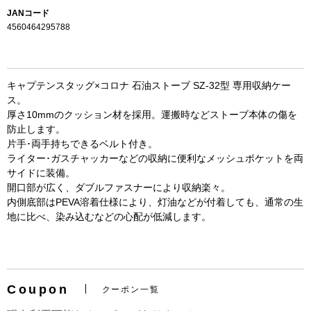
JANコード
4560464295788
キャプテンスタッグ×コロナ 石油ストーブ SZ-32型 専用収納ケー
ス。
厚さ10mmのクッション材を採用。運搬時などストーブ本体の傷を
防止します。
片手･両手持ちできるベルト付き。
ライター･ガスチャッカーなどの収納に便利なメッシュポケットを両
サイドに装備。
開口部が広く、ダブルファスナーにより収納楽々。
お買い物を続ける
カートへ進む
内側底部はPEVA溶着仕様により、灯油などが付着しても、通常の生
地に比べ、染み込むなどの心配が低減します。
Coupon
クーポン一覧