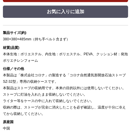
お気に入りに追加
製品サイズ(約)
380×380×485mm（持ち手ベルト含まず）
材質(品質)
本体生地：ポリエステル、内生地：ポリエステル、PEVA、クッション材：発泡
ポリエチレンフォーム
仕様／その他
本製品は「株式会社コロナ」の製造する「コロナ自然通気形開放石油ストーブ
SZ-32型」専用の収納ケースです。
本製品はストーブの収納用です。本来の目的以外には使用しないでください。
ストーブに灯油を入れたまま収納しないでください。
ライター等をケースの中に入れて収納しないでください。
収納の際は、ストーブが完全に消火したことを必ず確認し、温度が十分に冷え
てから収納してください。
原産国
中国