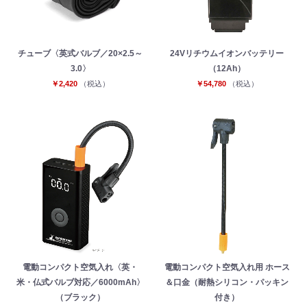
チューブ〈英式バルブ／20×2.5～
24Vリチウムイオンバッテリー
3.0〉
（12Ah）
￥2,420
（税込）
￥54,780
（税込）
電動コンパクト空気入れ〈英・
電動コンパクト空気入れ用 ホース
米・仏式バルブ対応／6000mAh〉
＆口金（耐熱シリコン・パッキン
（ブラック）
付き）