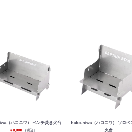
お買い物を続ける
カートへ進む
‐niwa（ハコニワ） ベンチ焚き火台
hako‐niwa（ハコニワ） ソロ
火台
￥8,800
（税込）