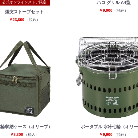
公式オンラインストア限定
ハコ グリル A4型
￥9,900
（税込）
煙突ストーブセット
￥23,800
（税込）
七輪収納ケース（オリーブ）
ポータブル 水冷七輪（オリ
￥3,300
（税込）
￥9,900
（税込）