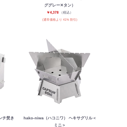
ググレー✕タン）
￥4,378
（税込）
(通常価格より 41% 割引)
ベンチ焚き
hako‐niwa（ハコニワ） ヘキサグリル＜
ミニ＞