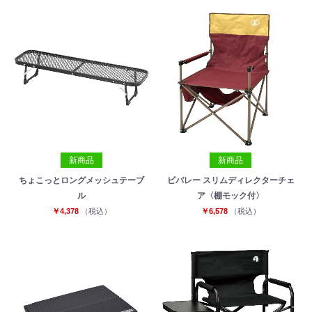
新商品
新商品
ちょこっとロングメッシュテーブ
ビバレー スリムディレクターチェ
ル
ア〈棚モック付〉
￥4,378
（税込）
￥6,578
（税込）
お買い物を続ける
カートへ進む