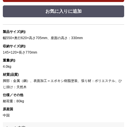
お気に入りに追加
製品サイズ(約)
幅550×奥行620×高さ705mm、座面の高さ：330mm
収納サイズ(約)
145×120×長さ770mm
重量(約)
4.0kg
材質(品質)
脚部：金属（鋼）、表面加工＝エポキシ樹脂塗装、張り材：ポリエステル、ひ
じ掛け：天然木
仕様／その他
耐荷重：80kg
原産国
中国