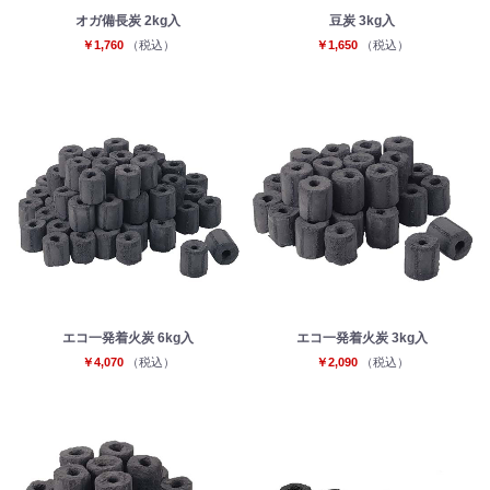
オガ備長炭 2kg入
豆炭 3kg入
￥1,760
（税込）
￥1,650
（税込）
お買い物を続ける
カートへ進む
エコ一発着火炭 6kg入
エコ一発着火炭 3kg入
￥4,070
（税込）
￥2,090
（税込）