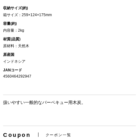
収納サイズ(約)
箱サイズ：259×124×175mm
容量(約)
内容量：2kg
材質(品質)
原材料：天然木
原産国
インドネシア
JANコード
4560464292947
扱いやすい一般的なバーベキュー用木炭。
Coupon
クーポン一覧