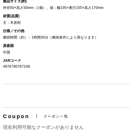
製品サイズ(約)
外径50×高さ50mm（1個）、箱：幅195×奥行155×高さ170mm
材質(品質)
主：木炭粉
仕様／その他
燃焼時間（約）：1時間30分（燃焼条件により異なります）
原産国
中国
JANコード
4976790767248
Coupon
クーポン一覧
現在利用可能なクーポンがありません