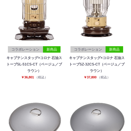
コラボレーション
新商品
コラボレーション
新商品
キャプテンスタッグ×コロナ 石油ス
キャプテンスタッグ×コロナ 石油ス
トーブSL-51CS-CT（ベージュ／ブ
トーブSZ-32CS-CT（ベージュ／ブ
ラウン）
ラウン）
￥36,801
（税込）
￥37,800
（税込）
お買い物を続ける
カートへ進む