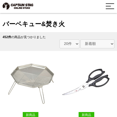
バーベキュー&焚き火
452件
の商品が見つかりました
新商品
新商品