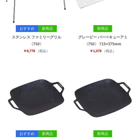
おすすめ
新商品
新商品
ステンレス ファミリーグリル
グレービー バーベキューアミ
〈750〉
〈750〉 715×375mm
￥8,778
（税込）
￥1,078
（税込）
おすすめ
新商品
新商品