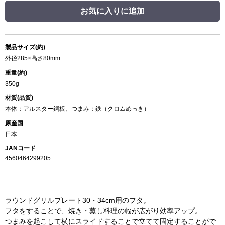
お気に入りに追加
製品サイズ(約)
外径285×高さ80mm
重量(約)
350g
材質(品質)
本体：アルスター鋼板、つまみ：鉄（クロムめっき）
原産国
日本
JANコード
4560464299205
ラウンドグリルプレート30・34cm用のフタ。
フタをすることで、焼き・蒸し料理の幅が広がり効率アップ。
つまみを起こして横にスライドすることで立てて固定することがで