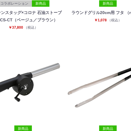
コラボレーション
新商品
新商品
ンスタッグ×コロナ 石油ストーブ
ラウンドグリル20cm用 フタ （re
32CS-CT（ベージュ／ブラウン）
￥1,078
（税込）
￥37,800
（税込）
お買い物を続ける
カートへ進む
新商品
新商品