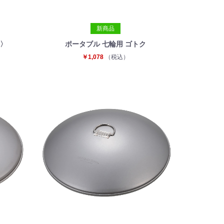
新商品
ニ〉
ポータブル 七輪用 ゴトク
￥1,078
（税込）