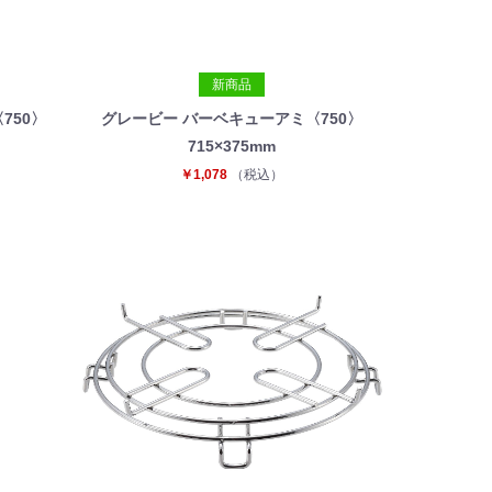
新商品
750〉
グレービー バーベキューアミ〈750〉
715×375mm
￥1,078
（税込）