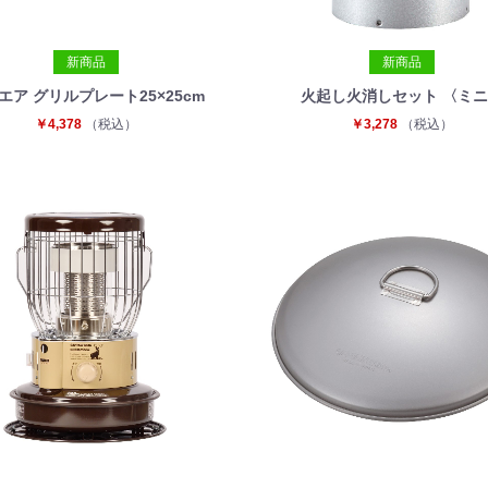
新商品
新商品
エア グリルプレート25×25cm
火起し火消しセット 〈ミ
￥4,378
（税込）
￥3,278
（税込）