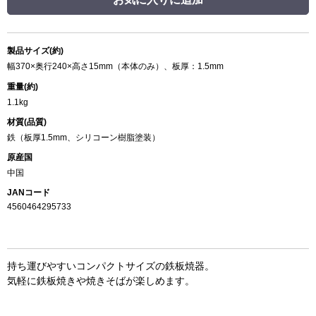
製品サイズ(約)
幅370×奥行240×高さ15mm（本体のみ）、板厚：1.5mm
重量(約)
1.1kg
材質(品質)
鉄（板厚1.5mm、シリコーン樹脂塗装）
原産国
中国
JANコード
4560464295733
持ち運びやすいコンパクトサイズの鉄板焼器。
気軽に鉄板焼きや焼きそばが楽しめます。