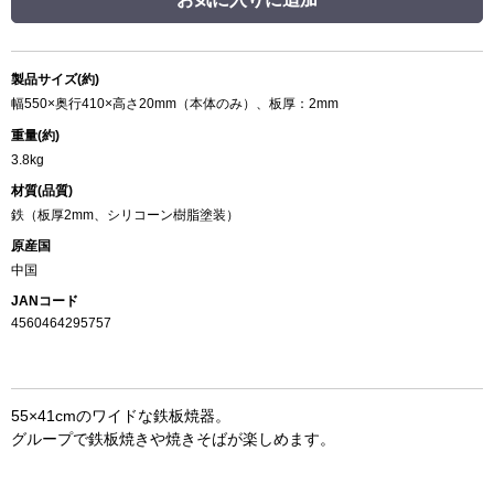
製品サイズ(約)
幅550×奥行410×高さ20mm（本体のみ）、板厚：2mm
重量(約)
3.8kg
材質(品質)
鉄（板厚2mm、シリコーン樹脂塗装）
原産国
中国
JANコード
4560464295757
55×41cmのワイドな鉄板焼器。
グループで鉄板焼きや焼きそばが楽しめます。