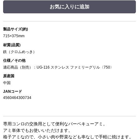
お気に入りに追加
製品サイズ(約)
715×375mm
材質(品質)
鉄（クロムめっき）
仕様／その他
適応商品（別売）：UG-116 ステンレス ファミリーグリル〈750〉
原産国
中国
JANコード
4560464300734
専用コンロの交換用として便利なバーベキューアミ。
アミ単体でもお使いいただけます。
格子アミなので、小さい肉や野菜なども串なしで手軽に焼けます。