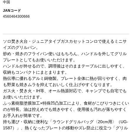
中国
JANコード
4560464300666
ソロ焚き火台・ジュニアタイプガスカセットコンロで使えるミニサ
イズのグリルパン。
炒め・焼きのフライパン使いはもちろん、ハンドルを外してグリル
プレートとしてもお使いいただけます。
ハンドルが外せるので、調理後はそのままテーブルに出しやすく、
収納もコンパクトにまとまります。
熱伝導に優れるアルミ鋳物製。プレート全体に熱が回りやすく、肉
も野菜も焼きムラを抑えておいしく仕上げやすくなります。
ガス火・焚き火・IH等、オール熱源対応で、キャンプでも自宅でも
お使いいただけます。
ふっ素樹脂塗膜加工×特殊凹凸加工により、食材がこびりつきにくい
お買い物を続ける
カートへ進む
のが特長。油は控えめでも焼きやすく、使用後も汚れが落ちやすく
お手入れが簡単です。
持ち運び・収納に便利な「ラウンドグリルバッグ〈20cm用〉（UG-
1587）」、熱くなったプレートの移動やズレ防止に役立つ「グリル