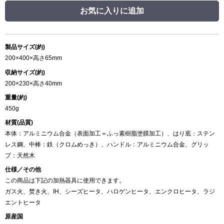
お気に入りに追加
製品サイズ(約)
200×400×高さ65mm
収納サイズ(約)
200×230×高さ40mm
重量(約)
450g
材質(品質)
本体：アルミニウム合金（表面加工＝ふっ素樹脂塗膜加工）、はり底：ステン
レス鋼、中棒：鉄（クロムめっき）、ハンドル：アルミニウム合金、グリッ
プ：天然木
仕様／その他
この商品は下記の加熱器具に使用できます。
ガス火、焚き火、IH、シーズヒータ、ハロゲンヒータ、エンクロヒータ、ラジ
エントヒータ
原産国