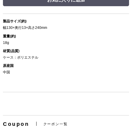
製品サイズ(約)
幅130×奥行13×高さ240mm
重量(約)
18g
材質(品質)
ケース：ポリエステル
原産国
中国
Coupon
クーポン一覧