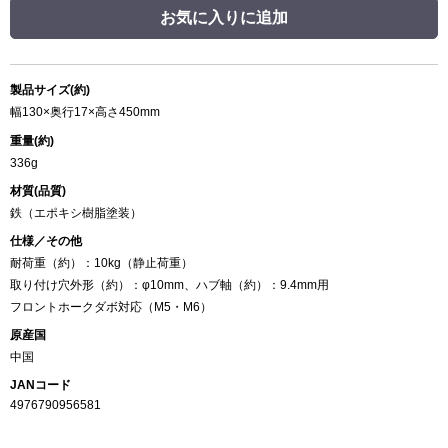
お気に入りに追加
製品サイズ(約)
幅130×奥行17×高さ450mm
重量(約)
336g
材質(品質)
鉄（エポキシ樹脂塗装）
仕様／その他
耐荷重（約）：10kg（静止荷重）
取り付け穴外形（約）：φ10mm、ハブ軸（約）：9.4mm用
フロントホークダボ対応（M5・M6）
原産国
中国
JANコード
4976790956581