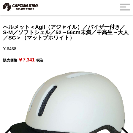
ヘルメット＜Agil（アジャイル）／バイザー付き／
S-M／ソフトシェル／52～56cm未満／中高生～大人
／SG＞（マットブホワイト）
Y-6468
￥7,341
販売価格
税込