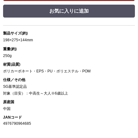
お気に入りに追加
製品サイズ(約)
198×275×144mm
重量(約)
250g
材質(品質)
ポリカーボネート・EPS・PU・ポリエステル・POM
仕様／その他
SG基準認定品
対象（目安）：中高生～大人※6歳以上
原産国
中国
JANコード
4976790964685