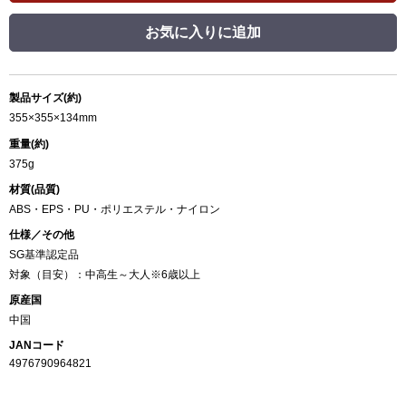
お気に入りに追加
製品サイズ(約)
355×355×134mm
重量(約)
375g
材質(品質)
ABS・EPS・PU・ポリエステル・ナイロン
仕様／その他
SG基準認定品
対象（目安）：中高生～大人※6歳以上
原産国
中国
JANコード
4976790964821