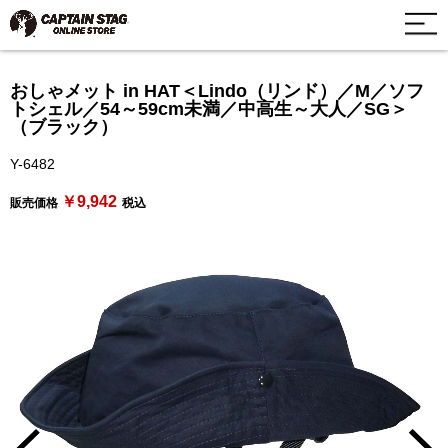
おしゃメット in HAT＜Lindo（リンド）／M／ソフ
トシェル／54～59cm未満／中高生～大人／SG＞
（ブラック）
Y-6482
￥9,942
販売価格
税込