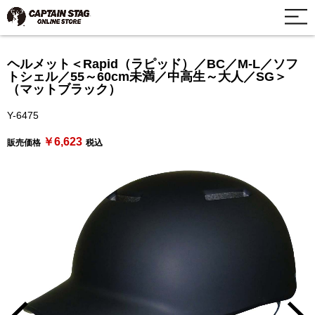
ヘルメット＜Rapid（ラピッド）／BC／M-L／ソフ
トシェル／55～60cm未満／中高生～大人／SG＞
（マットブラック）
Y-6475
￥6,623
販売価格
税込