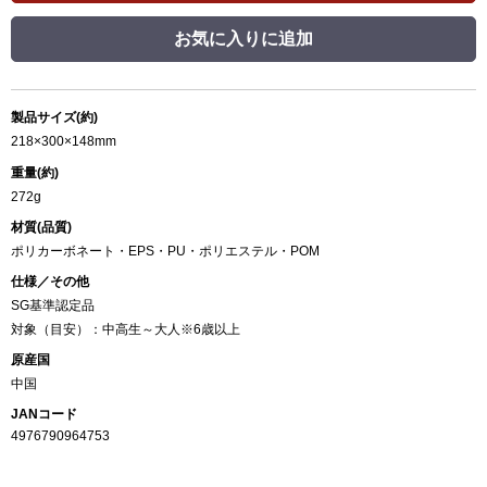
お気に入りに追加
製品サイズ(約)
218×300×148mm
重量(約)
272g
材質(品質)
ポリカーボネート・EPS・PU・ポリエステル・POM
仕様／その他
SG基準認定品
対象（目安）：中高生～大人※6歳以上
原産国
中国
JANコード
4976790964753