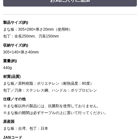
製品サイズ(約)
まな板：305×280×厚さ20mm（使用時）
包丁：全長250mm、刃長150mm
収納サイズ(約)
305×140×厚さ40mm
重量(約)
440g
材質(品質)
まな板／原料樹脂：ポリエチレン（耐熱温度：80度）
包丁／刀身：ステンレス鋼、ハンドル：ポリプロピレン
仕様／その他
※まな板以外の製品には、抗菌剤を使用しておりません。
※まな板の開閉は必ずテーブルの上に置いて行ってください。
原産国
まな板：台湾、包丁：日本
JANコード