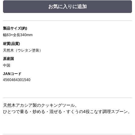
お気に入りに追加
製品サイズ(約)
幅63×全長340mm
材質(品質)
天然木（ウレタン塗装）
原産国
中国
JANコード
4560464301540
天然木アカシア製のクッキングツール。
ひとつで量る・炒める・混ぜる・すくうの4役こなす調理スプーン。