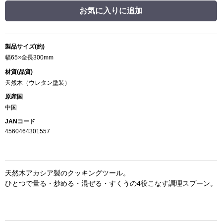
お気に入りに追加
製品サイズ(約)
幅65×全長300mm
材質(品質)
天然木（ウレタン塗装）
原産国
中国
JANコード
4560464301557
天然木アカシア製のクッキングツール。
ひとつで量る・炒める・混ぜる・すくうの4役こなす調理スプーン。