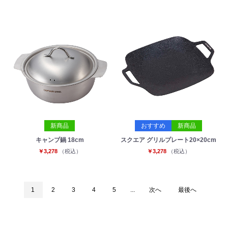
新商品
おすすめ
新商品
キャンプ鍋 18cm
スクエア グリルプレート20×20cm
￥3,278
（税込）
￥3,278
（税込）
1
2
3
4
5
...
次へ
最後へ