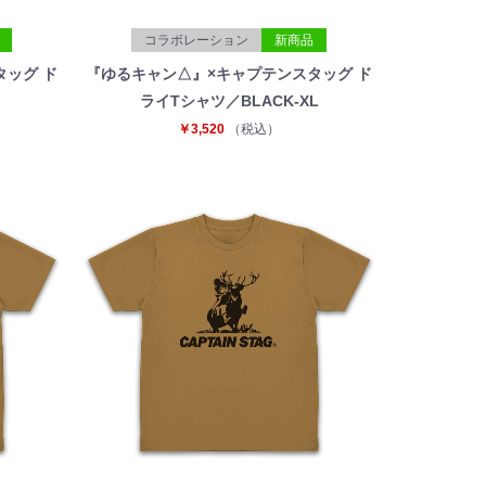
コラボレーション
新商品
タッグ ド
『ゆるキャン△』×キャプテンスタッグ ド
ライTシャツ／BLACK-XL
￥3,520
（税込）