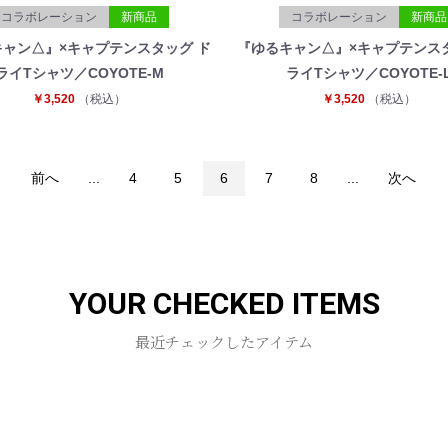
コラボレーション
新商品
コラボレーション
新商品
ャン△』×キャプテンスタッグ ド
『ゆるキャン△』×キャプテンス
ライTシャツ／COYOTE-M
ライTシャツ／COYOTE-
￥3,520
（税込）
￥3,520
（税込）
前へ
...
4
5
6
7
8
...
次へ
YOUR CHECKED ITEMS
最近チェックしたアイテム