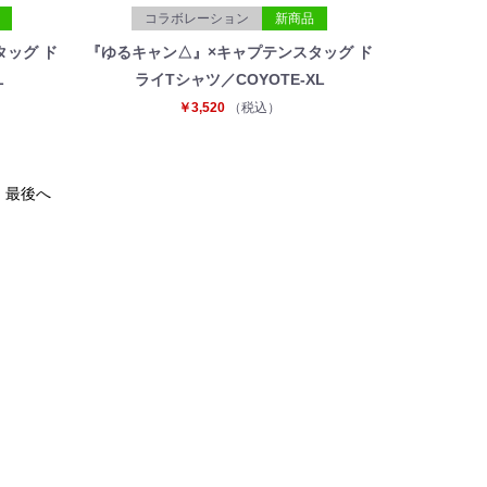
コラボレーション
新商品
タッグ ド
『ゆるキャン△』×キャプテンスタッグ ド
L
ライTシャツ／COYOTE-XL
￥3,520
（税込）
最後へ