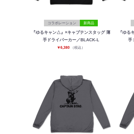
コラボレーション
新商品
『ゆるキャン△』×キャプテンスタッグ 薄
『ゆるキ
手ドライパーカー／BLACK-L
手
￥6,380
（税込）