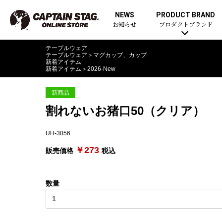
NEWS
PRODUCT BRAND
お知らせ
プロダクトブランド
テーブルウェア
テーブルウェア
＞
マグカップ、カップ
新着アイテム
新着アイテム
＞
2026-New
新商品
割れないお猪口50（クリア）
UH-3056
￥273
販売価格
税込
数量