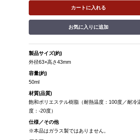
カートに入れる
お気に入りに追加
製品サイズ(約)
外径63×高さ43mm
容量(約)
50ml
材質(品質)
飽和ポリエステル樹脂（耐熱温度：100度／耐冷
度：-20度）
仕様／その他
※本品はガラス製ではありません。