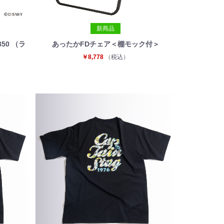
新商品
50 （ラ
あったかFDチェア＜棚モック付＞
）
￥8,778
（税込）