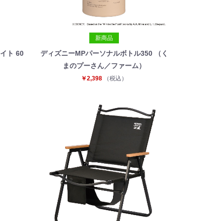
新商品
ト 60
ディズニーMPパーソナルボトル350 （く
まのプーさん／ファーム）
￥2,398
（税込）