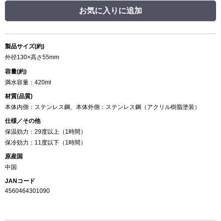
お気に入りに追加
製品サイズ(約)
外径130×高さ55mm
容量(約)
満水容量：420ml
材質(品質)
本体内側：ステンレス鋼、本体外側：ステンレス鋼（アクリル樹脂塗装）
仕様／その他
保温効力：29度以上（1時間）
保冷効力：11度以下（1時間）
原産国
中国
JANコード
4560464301090