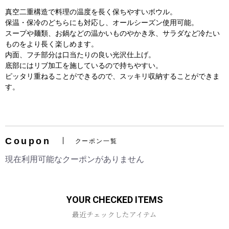
真空二重構造で料理の温度を長く保ちやすいボウル。
保温・保冷のどちらにも対応し、オールシーズン使用可能。
スープや麺類、お鍋などの温かいものやかき氷、サラダなど冷たい
ものをより長く楽しめます。
内面、フチ部分は口当たりの良い光沢仕上げ。
底部にはリブ加工を施しているので持ちやすい。
ピッタリ重ねることができるので、スッキリ収納することができま
す。
お買い物を続ける
カートへ進む
Coupon
クーポン一覧
現在利用可能なクーポンがありません
YOUR CHECKED ITEMS
最近チェックしたアイテム