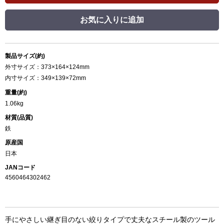
お気に入りに追加
製品サイズ(約)
外寸サイズ：373×164×124mm
内寸サイズ：349×139×72mm
重量(約)
1.06kg
材質(品質)
鉄
原産国
日本
JANコード
4560464302462
手にやさしい継ぎ目のない絞りタイプで丈夫なスチール製のツール