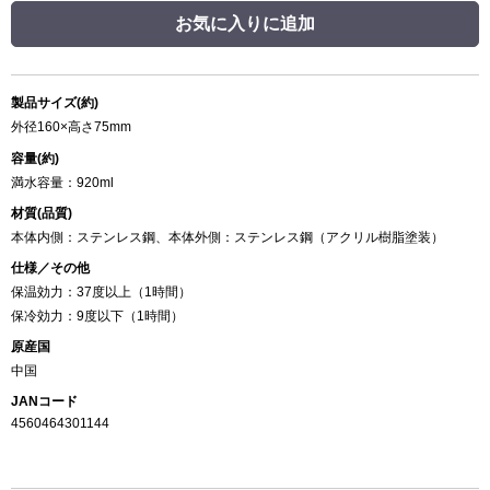
お気に入りに追加
製品サイズ(約)
外径160×高さ75mm
容量(約)
満水容量：920ml
材質(品質)
本体内側：ステンレス鋼、本体外側：ステンレス鋼（アクリル樹脂塗装）
仕様／その他
保温効力：37度以上（1時間）
保冷効力：9度以下（1時間）
原産国
中国
JANコード
4560464301144