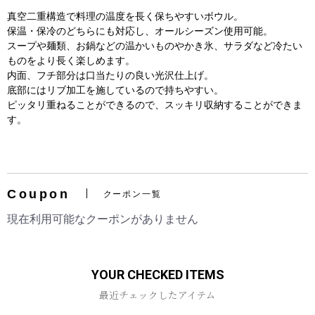
真空二重構造で料理の温度を長く保ちやすいボウル。
保温・保冷のどちらにも対応し、オールシーズン使用可能。
スープや麺類、お鍋などの温かいものやかき氷、サラダなど冷たい
ものをより長く楽しめます。
内面、フチ部分は口当たりの良い光沢仕上げ。
底部にはリブ加工を施しているので持ちやすい。
ピッタリ重ねることができるので、スッキリ収納することができま
す。
お買い物を続ける
カートへ進む
Coupon
クーポン一覧
現在利用可能なクーポンがありません
YOUR CHECKED ITEMS
最近チェックしたアイテム