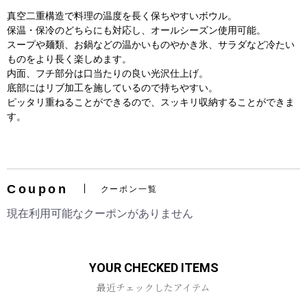
真空二重構造で料理の温度を長く保ちやすいボウル。
保温・保冷のどちらにも対応し、オールシーズン使用可能。
スープや麺類、お鍋などの温かいものやかき氷、サラダなど冷たい
ものをより長く楽しめます。
内面、フチ部分は口当たりの良い光沢仕上げ。
底部にはリブ加工を施しているので持ちやすい。
ピッタリ重ねることができるので、スッキリ収納することができま
す。
お買い物を続ける
カートへ進む
Coupon
クーポン一覧
現在利用可能なクーポンがありません
YOUR CHECKED ITEMS
最近チェックしたアイテム