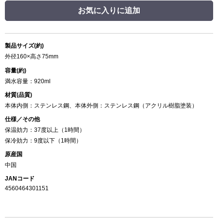
お気に入りに追加
製品サイズ(約)
外径160×高さ75mm
容量(約)
満水容量：920ml
材質(品質)
本体内側：ステンレス鋼、本体外側：ステンレス鋼（アクリル樹脂塗装）
仕様／その他
保温効力：37度以上（1時間）
保冷効力：9度以下（1時間）
原産国
中国
JANコード
4560464301151