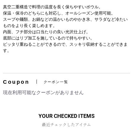
真空二重構造で料理の温度を長く保ちやすいボウル。
保温・保冷のどちらにも対応し、オールシーズン使用可能。
スープや麺類、お鍋などの温かいものやかき氷、サラダなど冷たい
ものをより長く楽しめます。
内面、フチ部分は口当たりの良い光沢仕上げ。
底部にはリブ加工を施しているので持ちやすい。
ピッタリ重ねることができるので、スッキリ収納することができま
す。
お買い物を続ける
カートへ進む
Coupon
クーポン一覧
現在利用可能なクーポンがありません
YOUR CHECKED ITEMS
最近チェックしたアイテム