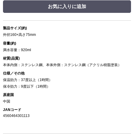
お気に入りに追加
製品サイズ(約)
外径160×高さ75mm
容量(約)
満水容量：920ml
材質(品質)
本体内側：ステンレス鋼、本体外側：ステンレス鋼（アクリル樹脂塗装）
仕様／その他
保温効力：37度以上（1時間）
保冷効力：9度以下（1時間）
原産国
中国
JANコード
4560464301113