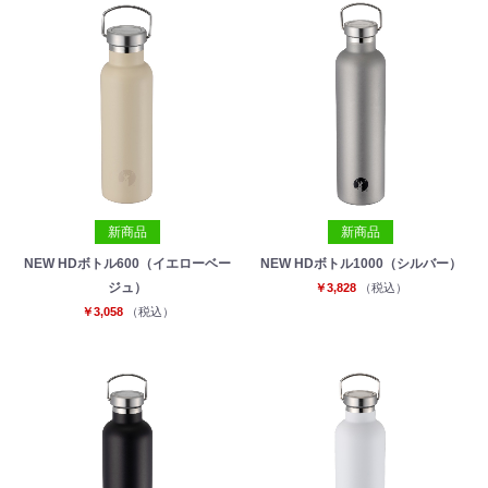
新商品
新商品
NEW HDボトル600（イエローベー
NEW HDボトル1000（シルバー）
ジュ）
￥3,828
（税込）
お買い物を続ける
カートへ進む
￥3,058
（税込）