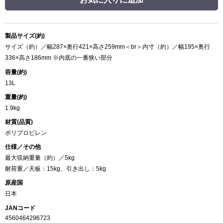
製品サイズ(約)
サイズ（約）／幅287×奥行421×高さ259mm＜br＞内寸（約）／幅195×奥行
336×高さ186mm ※内底の一番狭い部分
容量(約)
13L
重量(約)
1.9kg
材質(品質)
ポリプロピレン
仕様／その他
最大収納重量（約）／5kg
耐荷重／天板：15kg、引き出し：5kg
原産国
日本
JANコード
4560464296723