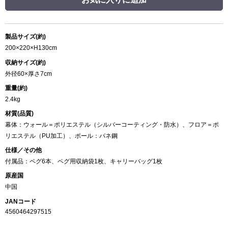
製品サイズ(約)
200×220×H130cm
収納サイズ(約)
外径60×厚さ7cm
重量(約)
2.4kg
材質(品質)
幕体：ウォール＝ポリエステル（シルバーコーティング・防水）、フロア＝ポ
リエステル（PU加工）、ポール：バネ鋼
仕様／その他
付属品：ペグ6本、ペグ用収納袋1枚、キャリーバッグ1枚
原産国
中国
JANコード
4560464297515