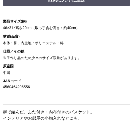
製品サイズ(約)
46×31×高さ20cm（取っ手含む高さ：約40cm）
材質(品質)
本体：柳、内生地：ポリエステル・綿
仕様／その他
※手作り品のため少々のサイズ誤差があります。
原産国
中国
JANコード
4560464296556
柳で編んだ、ふた付き・内布付きのバスケット。
インテリアやお部屋の小物入れなどにも。