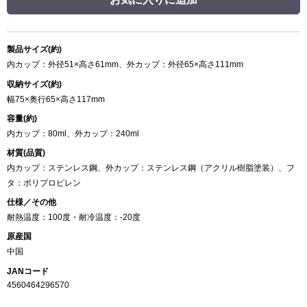
製品サイズ(約)
内カップ：外径51×高さ61mm、外カップ：外径65×高さ111mm
収納サイズ(約)
幅75×奥行65×高さ117mm
容量(約)
内カップ：80ml、外カップ：240ml
材質(品質)
内カップ：ステンレス鋼、外カップ：ステンレス鋼（アクリル樹脂塗装）、フ
タ：ポリプロピレン
仕様／その他
耐熱温度：100度・耐冷温度：-20度
原産国
中国
JANコード
4560464296570