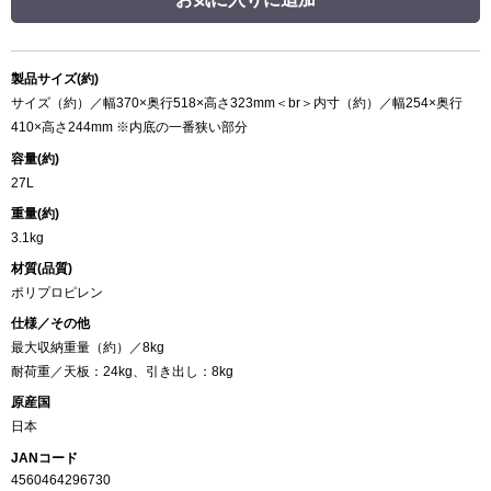
製品サイズ(約)
サイズ（約）／幅370×奥行518×高さ323mm＜br＞内寸（約）／幅254×奥行
410×高さ244mm ※内底の一番狭い部分
容量(約)
27L
重量(約)
3.1kg
材質(品質)
ポリプロピレン
仕様／その他
最大収納重量（約）／8kg
耐荷重／天板：24kg、引き出し：8kg
原産国
日本
JANコード
4560464296730