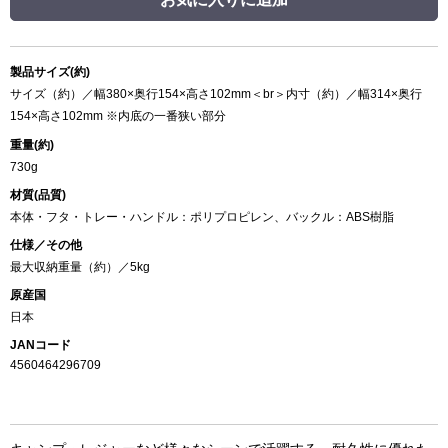
製品サイズ(約)
サイズ（約）／幅380×奥行154×高さ102mm＜br＞内寸（約）／幅314×奥行
154×高さ102mm ※内底の一番狭い部分
重量(約)
730g
材質(品質)
本体・フタ・トレー・ハンドル：ポリプロピレン、バックル：ABS樹脂
仕様／その他
最大収納重量（約）／5kg
原産国
日本
JANコード
4560464296709