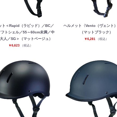
ト＜Rapid（ラピッド）／BC／
ヘルメット〈Vento（ヴェント）
ソフトシェル／55～60cm未満／中
（マットブラック）
大人／SG＞（マットベージュ）
￥6,281
（税込）
￥6,623
（税込）