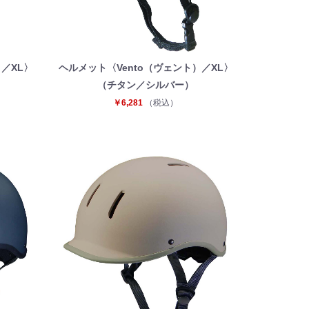
／XL〉
ヘルメット〈Vento（ヴェント）／XL〉
（チタン／シルバー）
￥6,281
（税込）