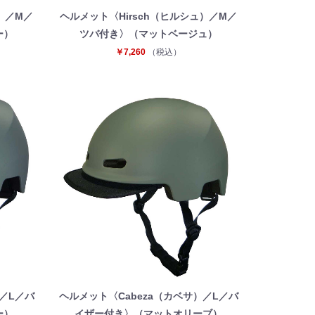
）／M／
ヘルメット〈Hirsch（ヒルシュ）／M／
ー）
ツバ付き〉（マットベージュ）
￥7,260
（税込）
／L／バ
ヘルメット〈Cabeza（カベサ）／L／バ
ー）
イザー付き〉（マットオリーブ）