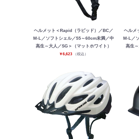
ヘルメット＜Rapid（ラピッド）／BC／
ヘルメッ
M-L／ソフトシェル／55～60cm未満／中
M-L／
高生～大人／SG＞（マットホワイト）
高生～
￥6,623
（税込）