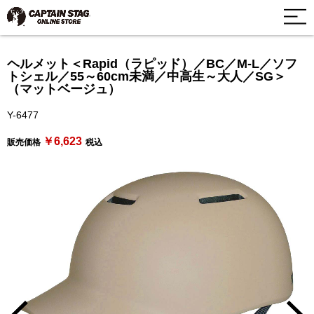
ヘルメット＜Rapid（ラピッド）／BC／M-L／ソフ
トシェル／55～60cm未満／中高生～大人／SG＞
（マットベージュ）
Y-6477
￥6,623
販売価格
税込