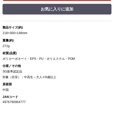
お気に入りに追加
製品サイズ(約)
218×300×148mm
重量(約)
272g
材質(品質)
ポリカーボネート・EPS・PU・ポリエステル・POM
仕様／その他
SG基準認定品
対象（目安）：中高生～大人※6歳以上
原産国
中国
JANコード
4976790964777