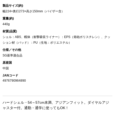
製品サイズ(約)
幅224×奥行273×高さ150mm（バイザー含）
重量(約)
440g
材質(品質)
シェル：ABS、帽体（衝撃吸収ライナー）：EPS（発砲ポリスチレン）、クッ
ション材（パッド）：PU（生地：ポリエステル）
仕様／その他
SG基準適合品
原産国
中国
JANコード
4976790964890
ハードシェル・54～57cm未満、アジアンフィット。ダイヤルアジ
ャスター付。通勤・通学に使ってもOK！