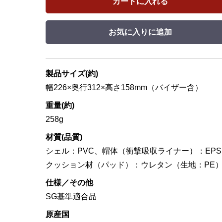
カートに入れる
お気に入りに追加
製品サイズ(約)
幅226×奥行312×高さ158mm（バイザー含）
重量(約)
258g
材質(品質)
シェル：PVC、帽体（衝撃吸収ライナー）：EP
クッション材（パッド）：ウレタン（生地：PE
仕様／その他
SG基準適合品
原産国