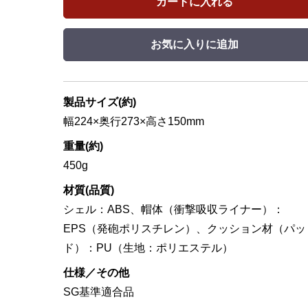
カートに入れる
お気に入りに追加
製品サイズ(約)
幅224×奥行273×高さ150mm
重量(約)
450g
材質(品質)
シェル：ABS、帽体（衝撃吸収ライナー）：
EPS（発砲ポリスチレン）、クッション材（パッ
ド）：PU（生地：ポリエステル）
仕様／その他
SG基準適合品