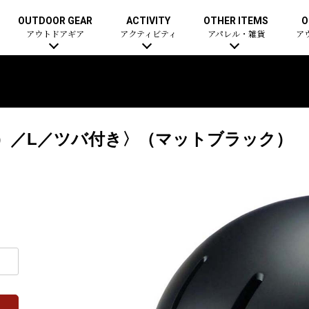
OUTDOOR GEAR
ACTIVITY
OTHER ITEMS
O
アウトドアギア
アクティビティ
アパレル・雑貨
ア
シュ）／L／ツバ付き〉（マットブラック）